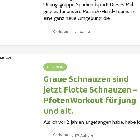
Übungsgruppe Spürhundsport! Dieses Mal
ging es für unsere Mensch-Hund-Teams in
eine ganz neue Umgebung: die
Gegenstandssuche im Bauwagen. Enge
Räume, viele interessante Gerüche und jede..
Christian
75 Aufrufe
ALLGEMEIN
Graue Schnauzen sind
jetzt Flotte Schnauzen –
PfotenWorkout für jung
und alt.
Als ich vor 2 Jahren angefangen habe, habe i
mich auf die Grauen Schnauzen, sprich die
Christian
119 Aufrufe
Senioren, spezialisiert, da oftmals die ältere