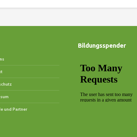
Hundegeneration aufs Abstellgleis gestellt
wird und in Vergessenheit gerät...
Bildungsspender
ns
kt
schutz
ssum
e und Partner