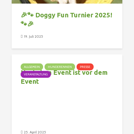
🎉🐾 Doggy Fun Turnier 2025!
🐾🎉
19. Juli 2025
ALLGEMEIN
HUNDERENNEN
PRESSE
Nach dem Event ist vor dem
VERANSTALTUNG
Event
25. April 2025