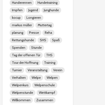
Hunderennen
Hundetraining
Impfen
Jugend
Junghunde
kocup
Longieren
markus müller
Muttertag
planung
Presse
Reha
Rettungshunde
SHS
Spaß
Spenden
Stunde
Tag der offenen Tür
THS
Tour der Hoffnung
Training
Turnier
Veranstaltung
Verein
Verhalten
Welpe
Welpen
Welpenkurs
Welpenschule
Welpenstunde
Wettkampf
Willkommen
Zusammen