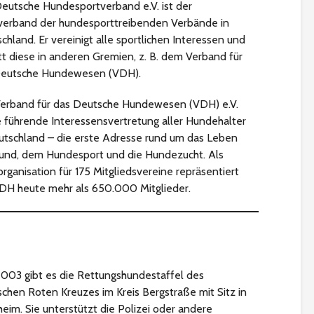
eutsche Hundesportverband e.V.
ist der
erband der hundesporttreibenden Verbände in
chland. Er vereinigt alle sportlichen Interessen und
itt diese in anderen Gremien, z. B. dem Verband für
Deutsche Hundewesen (VDH).
erband für das Deutsche Hundewesen (VDH) e.V.
ie führende Interessensvertretung aller Hundehalter
utschland – die erste Adresse rund um das Leben
und, dem Hundesport und die Hundezucht. Als
rganisation für 175 Mitgliedsvereine repräsentiert
DH heute mehr als 650.000 Mitglieder.
2003 gibt es die
Rettungshundestaffel des
schen Roten Kreuzes
im Kreis Bergstraße mit Sitz in
eim. Sie unterstützt die Polizei oder andere