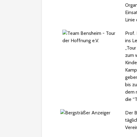
Organ
Einsa
Linie
Prof.
ins L
„Tour
zum w
Kinde
Kampf
geben
bis z
dem r
die “
T
Der
B
tägli
Verei