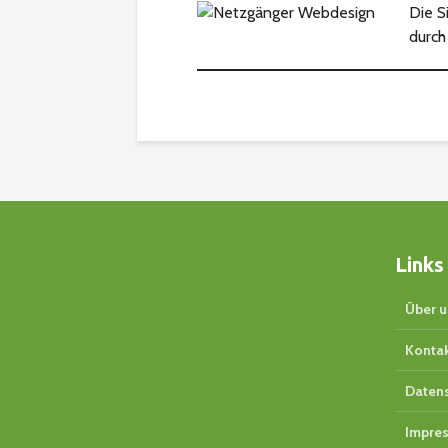
Die S
durc
Links
Über u
Konta
Daten
Impre