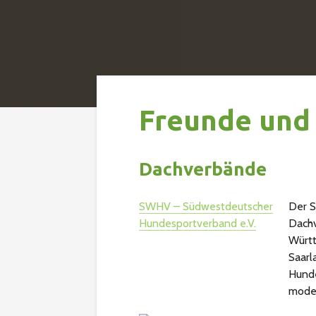
Freunde und
Dachverbände
SWHV – Südwestdeutscher
Der S
Hundesportverband e.V.
Dachv
Württ
Saarl
Hunde
moder