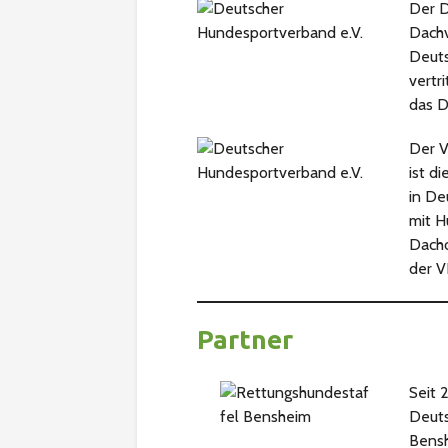
Der
D
Dachv
Deuts
vertr
das 
Der
V
ist d
in De
mit H
Dacho
der V
Partner
Seit 
Deut
Bensh