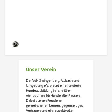
jetzt Flotte Schnauzen –
PfotenWorkout für jung
und alt.
Christian
120 Aufrufe
Unser Verein
Der VdH Zwingenberg, Alsbach und
Umgebung e.V. bietet eine fundierte
Hundeausbildung in familiärer
Atmosphäre für Hunde aller Rassen.
Dabei stehen Freude am
gemeinsamen Lernen, gegenseitiges
Vertrauen und ein respektvoller