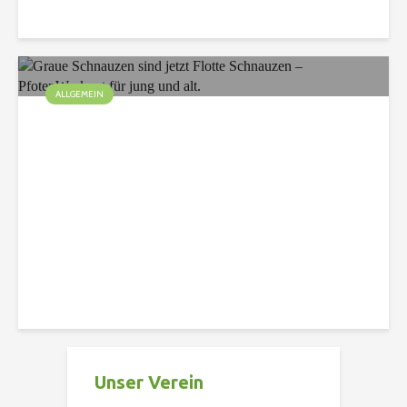
75 Aufrufe
ALLGEMEIN
Graue Schnauzen sind
jetzt Flotte Schnauzen –
PfotenWorkout für jung
und alt.
Christian
120 Aufrufe
Unser Verein