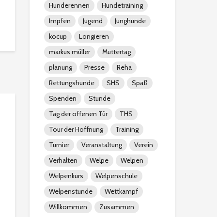
Hunderennen
Hundetraining
Impfen
Jugend
Junghunde
kocup
Longieren
markus müller
Muttertag
planung
Presse
Reha
Rettungshunde
SHS
Spaß
Spenden
Stunde
Tag der offenen Tür
THS
Tour der Hoffnung
Training
Turnier
Veranstaltung
Verein
Verhalten
Welpe
Welpen
Welpenkurs
Welpenschule
Welpenstunde
Wettkampf
Willkommen
Zusammen