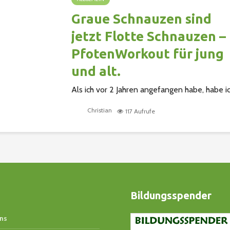
Graue Schnauzen sind
jetzt Flotte Schnauzen –
PfotenWorkout für jung
und alt.
Als ich vor 2 Jahren angefangen habe, habe i
mich auf die Grauen Schnauzen, sprich die
Christian
117 Aufrufe
Senioren, spezialisiert, da oftmals die ältere
Hundegeneration aufs Abstellgleis gestellt
wird und in Vergessenheit gerät...
Bildungsspender
ns