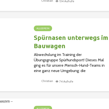
Christian
134 Aufrufe
ALLGEMEIN
Spürnasen unterwegs im
Bauwagen
Abwechslung im Training der
Übungsgruppe Spürhundsport! Dieses Mal
ging es für unsere Mensch-Hund-Teams in
eine ganz neue Umgebung: die
Gegenstandssuche im Bauwagen. Enge
Räume, viele interessante Gerüche und jede..
Christian
74 Aufrufe
ALLGEMEIN