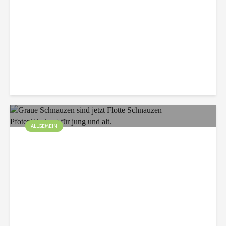
Bauwagen
Christian
75 Aufrufe
ALLGEMEIN
Graue Schnauzen sind
jetzt Flotte Schnauzen –
PfotenWorkout für jung
und alt.