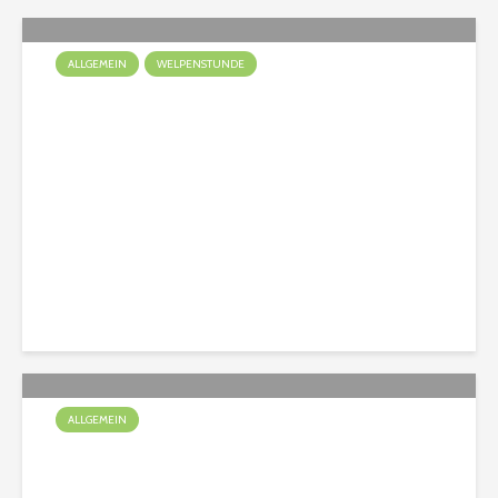
ALLGEMEIN
WELPENSTUNDE
Ein Welpe zieht ein
Christian
141 Aufrufe
ALLGEMEIN
Spürnasen unterwegs im