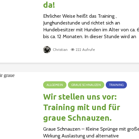
da!
Ehrlicher Weise heißt das Training ,
Junghundestunde und richtet sich an
Hundebesitzer mit Hunden im Alter von ca. 
bis ca. 12 Monaten. In dieser Stunde wird an
der Vertiefung und dem sicheren Erlernen
der...
Christian
222 Aufrufe
ALLGEMEIN
GRAUE SCHNAUZEN
TRAINING
Wir stellen uns vor:
Training mit und für
graue Schnauzen.
Graue Schnauzen – Kleine Sprünge mit groß
Wirkung Auslastung und alternative