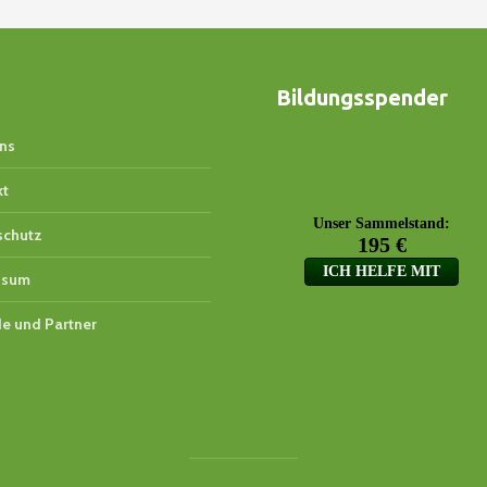
Bildungsspender
ns
kt
schutz
ssum
e und Partner