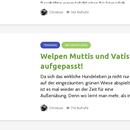
Beschäftigungsmöglichkeiten für körperlich
nicht mehr so fitte, ältere Hunde oder Hund
Christian
363 Aufrufe
mit Handicap. Hunde, die aufgrund ihres Alte
nicht...
TRAINING
WELPENSTUNDE
Welpen Muttis und Vatis
aufgepasst!
Da sich das wirkliche Hundeleben ja nicht nur
auf der eingezäunten, grünen Wiese abspielt
ist es mal wieder an der Zeit für eine
Außenübung. Denn wo lernt man mehr, als i
wahren Leben? Treffpunkt: 22.10.2022 um
15.00...
Christian
714 Aufrufe