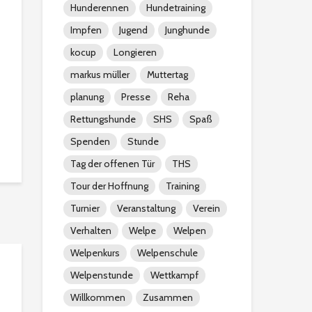
Hunderennen
Hundetraining
Impfen
Jugend
Junghunde
kocup
Longieren
markus müller
Muttertag
planung
Presse
Reha
Rettungshunde
SHS
Spaß
Spenden
Stunde
Tag der offenen Tür
THS
Tour der Hoffnung
Training
Turnier
Veranstaltung
Verein
Verhalten
Welpe
Welpen
Welpenkurs
Welpenschule
Welpenstunde
Wettkampf
Willkommen
Zusammen