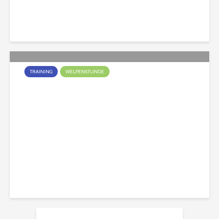
Christian
363 Aufrufe
TRAINING
WELPENSTUNDE
Welpen Muttis und Vatis
aufgepasst!
Christian
715 Aufrufe