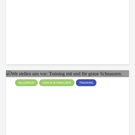
Christian
223 Aufrufe
ALLGEMEIN
GRAUE SCHNAUZEN
TRAINING
Wir stellen uns vor: Training
mit und für graue
Schnauzen.