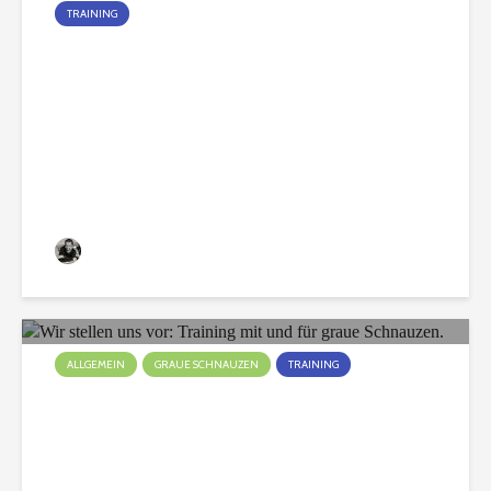
TRAINING
Die jungen Wilden sind da!
Christian
223 Aufrufe
ALLGEMEIN
GRAUE SCHNAUZEN
TRAINING
Wir stellen uns vor: Training
mit und für graue
Schnauzen.