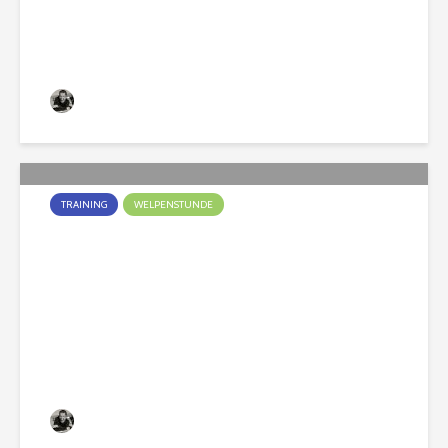
Christian
363 Aufrufe
TRAINING
WELPENSTUNDE
Welpen Muttis und Vatis
aufgepasst!
Christian
715 Aufrufe