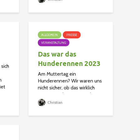
 ab
ALLGEMEIN
PRESSE
VERANSTALTUNG
Das war das
Hunderennen 2023
 sich
Am Muttertag ein
n
Hunderennen? Wir waren uns
iet
nicht sicher, ob das wirklich
nsam
eine gute Idee sein würde. Bei
aren
der Termin Findung haben wir
Christian
alles erdenkliche versucht, um
d...
am Muttertag vorbei zu
planen. Am Ende blieb uns
nur...