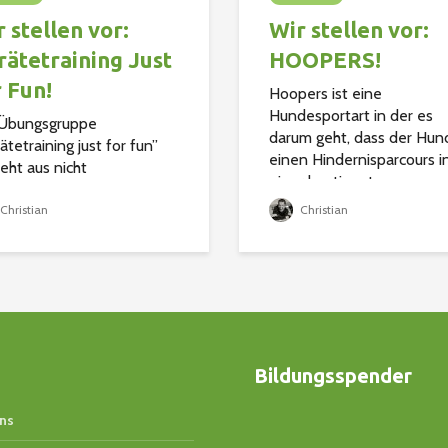
 stellen vor:
Wir stellen vor:
rätetraining Just
HOOPERS!
r Fun!
Hoopers ist eine
Hundesportart in der es
 Übungsgruppe
darum geht, dass der Hun
ätetraining just for fun”
einen Hindernisparcours i
eht aus nicht
einer bestimmten
ierorientierten
Reihenfolge durchläuft. D
nehmern, die mit ihren
Christian
Christian
Hund muss nicht springen
en sportlich aktiv sein
Parcours besteht aus Böge
en, jedoch ohne
Tunneln, Tonnen und...
kampf-Druck. Wir
tzen größtenteils die...
Bildungsspender
ns