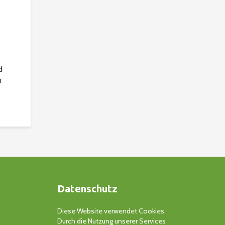
d
n
er
. Der
n ,
Datenschutz
Diese Website verwendet Cookies.
Durch die Nutzung unserer Services