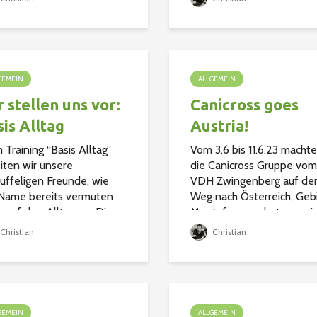
 kurze Winterpause und
unerschrockenen und
 dann wieder für Euch
wettertrotzenden
etztes Training findet am
Hundesportlern hatte sich
2.2023Start Training am
9:00 h...
1.2024Allen...
GEMEIN
ALLGEMEIN
 stellen uns vor:
Canicross goes
is Alltag
Austria!
 Training “Basis Alltag”
Vom 3.6 bis 11.6.23 machte
iten wir unsere
die Canicross Gruppe vom
uffeligen Freunde, wie
VDH Zwingenberg auf de
Name bereits vermuten
Weg nach Österreich, Geb
t, auf den Alltag vor.Dies
Montafon um dort gemei
haltet für den Hund, dass
zu wandern. Insgesamt w
Christian
Christian
um Beispiel lernt,
fünf Menschen mit sechs
räder nicht zu...
Hunden unterwegs. Wir sin
GEMEIN
ALLGEMEIN