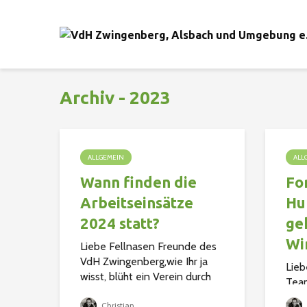
Archiv - 2023
ALLGEMEIN
ALL
Wann finden die
Fo
Arbeitseinsätze
Hu
2024 statt?
ge
Wi
Liebe Fellnasen Freunde des
VdH Zwingenberg,wie Ihr ja
Lieb
wisst, blüht ein Verein durch
Tea
den Zusammenhalt seiner
Hund
Mitglieder auf. Im letzten Jahr
Christian