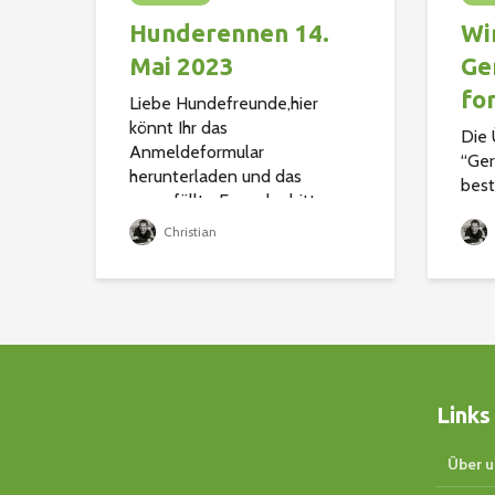
Hunderennen 14.
Wir
Mai 2023
Ge
fo
Liebe Hundefreunde,hier
könnt Ihr das
Die
Anmeldeformular
“Ger
herunterladen und das
best
ausgefüllte Formular bitte an
Turn
Bille@vdhzwingenberg.de
Christian
Teil
schicken.Ihr könnt es auch
Hund
ausdrucken und ausgefüllt an
woll
der Anmeldung abgeben...
Wett
benu
Links
Über u