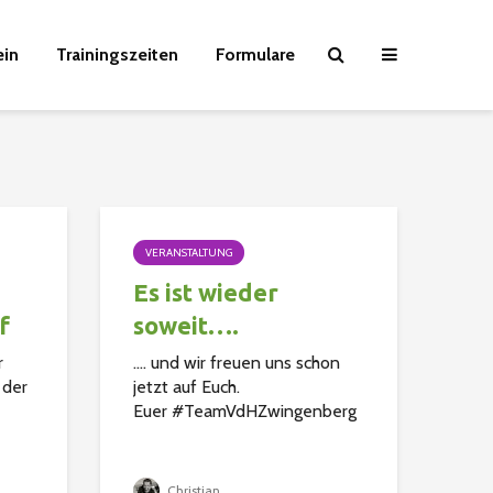
ein
Trainingszeiten
Formulare
VERANSTALTUNG
Es ist wieder
f
soweit….
r
…. und wir freuen uns schon
 der
jetzt auf Euch.
Euer #TeamVdHZwingenberg
in
Christian