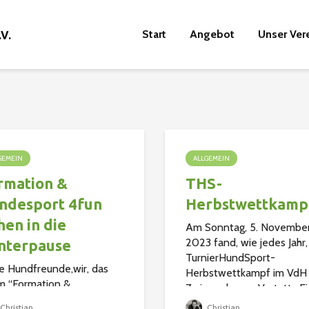
Start
Angebot
Unser Ver
GEMEIN
ALLGEMEIN
rmation &
THS-
ndesport 4fun
Herbstwettkamp
hen in die
Am Sonntag, 5. Novembe
2023 fand, wie jedes Jahr,
nterpause
TurnierHundSport-
e Hundfreunde,wir, das
Herbstwettkampf im VdH
m “Formation &
Zwingenberg e.V. statt . E
esport 4fun” gehen in
illustrer Kreis von
Christian
Christian