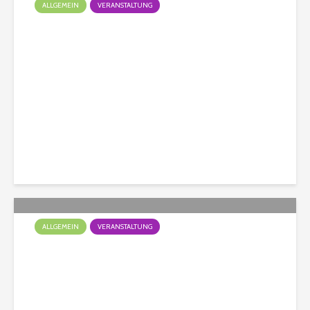
ALLGEMEIN
VERANSTALTUNG
Doggy Fun Turnier ist leider
ausgebucht!
Christian
134 Aufrufe
ALLGEMEIN
VERANSTALTUNG
🎉🐾 Doggy Fun Turnier
2025! 🐾🎉