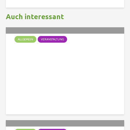
Auch interessant
ALLGEMEIN
VERANSTALTUNG
Das war das Doggy Fun
Turnier
Christian
115 Aufrufe