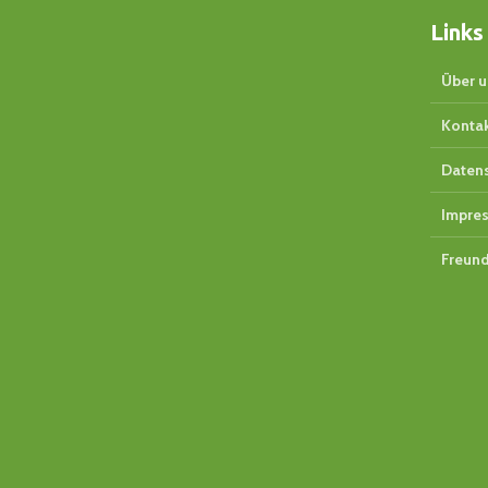
Links
Über u
Konta
Daten
Impre
Freund