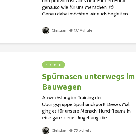
und plötzlich ist alles neu. Für den Hund
genauso wie für uns Menschen. 😊
Genau dabei möchten wir euch begleiten...
Christian
137 Aufrufe
ALLGEMEIN
Spürnasen unterwegs im
Bauwagen
Abwechslung im Training der
Übungsgruppe Spürhundsport! Dieses Mal
ging es für unsere Mensch-Hund-Teams in
eine ganz neue Umgebung: die
Gegenstandssuche im Bauwagen. Enge
Räume, viele interessante Gerüche und jede..
Christian
75 Aufrufe