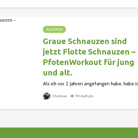
ALLGEMEIN
Graue Schnauzen sind
jetzt Flotte Schnauzen –
PfotenWorkout für jung
und alt.
Als ich vor 2 Jahren angefangen habe, habe i
mich auf die Grauen Schnauzen, sprich die
Christian
119 Aufrufe
Senioren, spezialisiert, da oftmals die ältere
Hundegeneration aufs Abstellgleis gestellt
wird und in Vergessenheit gerät...