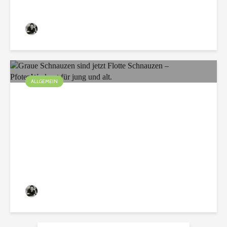
Christian
75 Aufrufe
ALLGEMEIN
Graue Schnauzen sind
jetzt Flotte Schnauzen –
PfotenWorkout für jung
und alt.
Christian
119 Aufrufe