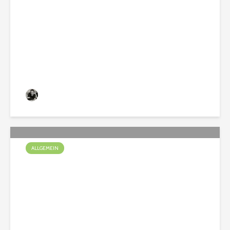
Ein Welpe zieht ein
Christian
137 Aufrufe
ALLGEMEIN
Spürnasen unterwegs im
Bauwagen