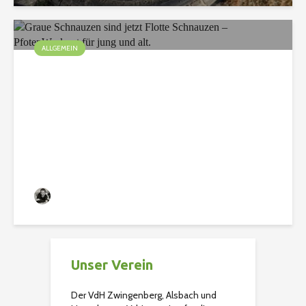
ALLGEMEIN
Graue Schnauzen sind
jetzt Flotte Schnauzen –
PfotenWorkout für jung
und alt.
Christian
122 Aufrufe
Unser Verein
Der VdH Zwingenberg, Alsbach und