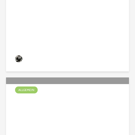
Ein Welpe zieht ein
Christian
137 Aufrufe
ALLGEMEIN
Spürnasen unterwegs im
Bauwagen