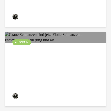
Christian
75 Aufrufe
ALLGEMEIN
Graue Schnauzen sind
jetzt Flotte Schnauzen –
PfotenWorkout für jung
und alt.
Christian
120 Aufrufe