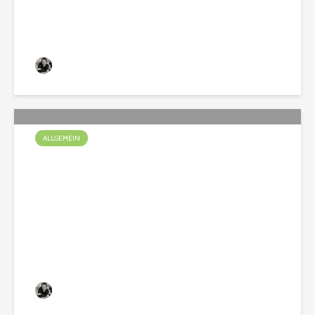
Christian
137 Aufrufe
ALLGEMEIN
Spürnasen unterwegs im
Bauwagen
Christian
74 Aufrufe