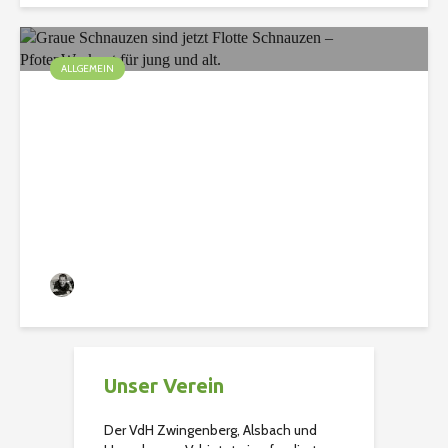
ALLGEMEIN
Graue Schnauzen sind
jetzt Flotte Schnauzen –
PfotenWorkout für jung
und alt.
Christian
119 Aufrufe
Unser Verein
Der VdH Zwingenberg, Alsbach und