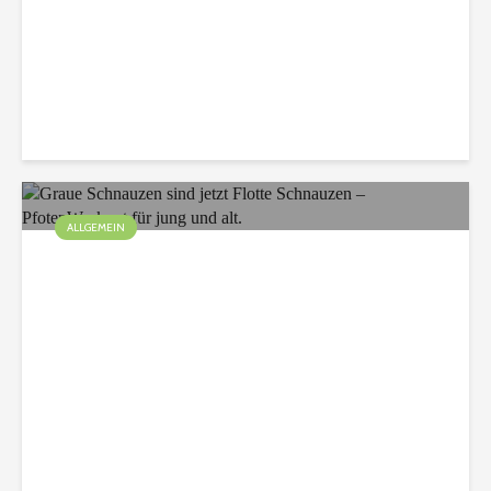
Christian
75 Aufrufe
ALLGEMEIN
Graue Schnauzen sind
jetzt Flotte Schnauzen –
PfotenWorkout für jung
und alt.
Christian
120 Aufrufe