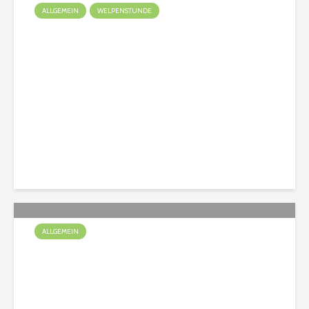
ALLGEMEIN
WELPENSTUNDE
Ein Welpe zieht ein
Christian
137 Aufrufe
ALLGEMEIN
Spürnasen unterwegs im
Bauwagen