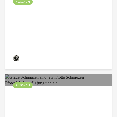
ALLGEMEIN
Spürnasen unterwegs im
Bauwagen
Christian
75 Aufrufe
ALLGEMEIN
Graue Schnauzen sind
jetzt Flotte Schnauzen –
PfotenWorkout für jung