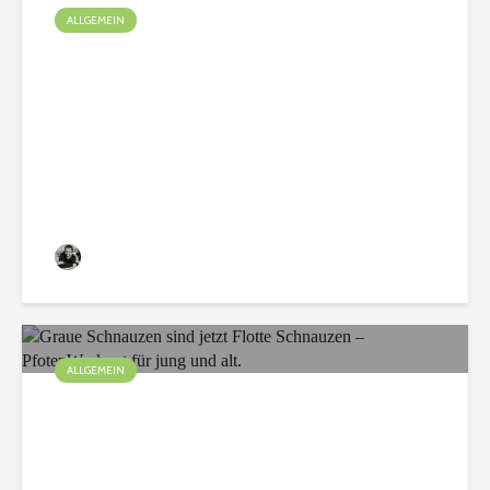
ALLGEMEIN
Spürnasen unterwegs im
Bauwagen
Christian
75 Aufrufe
ALLGEMEIN
Graue Schnauzen sind
jetzt Flotte Schnauzen –
PfotenWorkout für jung