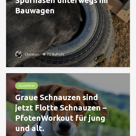
Spürnasen unterwegs im
Bauwagen
Christian
75 Aufrufe
ALLGEMEIN
Graue Schnauzen sind
jetzt Flotte Schnauzen –
PfotenWorkout für jung
und alt.