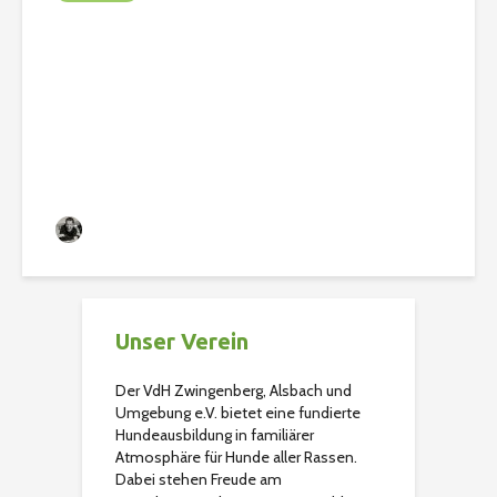
Graue Schnauzen sind
jetzt Flotte Schnauzen –
PfotenWorkout für jung
und alt.
Christian
119 Aufrufe
Unser Verein
Der VdH Zwingenberg, Alsbach und
Umgebung e.V. bietet eine fundierte
Hundeausbildung in familiärer
Atmosphäre für Hunde aller Rassen.
Dabei stehen Freude am