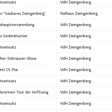
itseinsatz
VdH Zwingenberg
on “Sauberes Zwingenberg”
Rathaus Zwingenberg
eshauptversammlung
VdH Zwingenberg
si Gedenkturnier
VdH Zwingenberg
itseinsatz
VdH Zwingenberg
cher-Schnauzer-Show
VdH Zwingenberg
fest 01. Mai
VdH Zwingenberg
itseinsatz
VdH Zwingenberg
erennen Tour der Hoffnung
VdH Zwingenberg
itseinsatz
VdH Zwingenberg