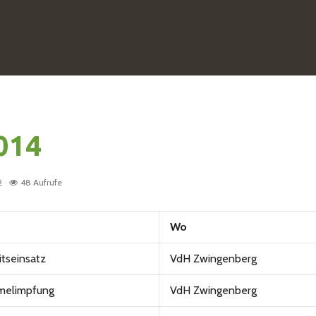
014
2
48 Aufrufe
s
Wo
itseinsatz
VdH Zwingenberg
elimpfung
VdH Zwingenberg