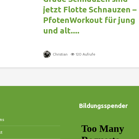
jetzt Flotte Schnauzen –
PfotenWorkout für jung
und alt....
Christian
120 Aufrufe
Bildungsspender
ns
kt