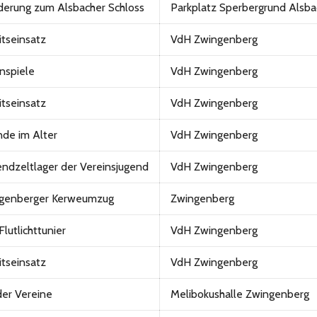
erung zum Alsbacher Schloss
Parkplatz Sperbergrund Alsba
itseinsatz
VdH Zwingenberg
nspiele
VdH Zwingenberg
itseinsatz
VdH Zwingenberg
nde im Alter
VdH Zwingenberg
endzeltlager der Vereinsjugend
VdH Zwingenberg
genberger Kerweumzug
Zwingenberg
lutlichttunier
VdH Zwingenberg
itseinsatz
VdH Zwingenberg
der Vereine
Melibokushalle Zwingenberg