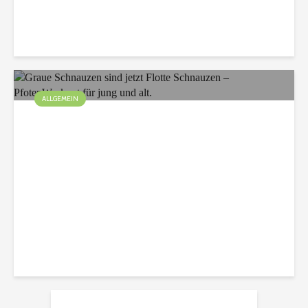
Christian
75 Aufrufe
ALLGEMEIN
Graue Schnauzen sind
jetzt Flotte Schnauzen –
PfotenWorkout für jung
und alt.
Christian
120 Aufrufe