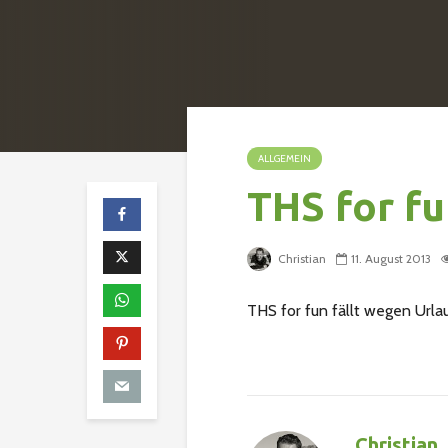
ALLGEMEIN
THS for fu
Christian
11. August 2013
THS for fun fällt wegen Urlau
Christian