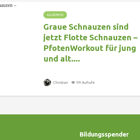
ALLGEMEIN
Graue Schnauzen sind
jetzt Flotte Schnauzen –
PfotenWorkout für jung
und alt....
Christian
119 Aufrufe
Bildungsspender