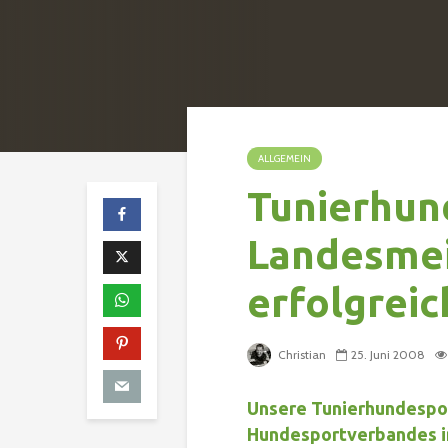
ALLGEMEIN
Tunierhun
Landesmei
erfolgreic
Christian
25. Juni 2008
Unsere Tunierhundespor
Hundesportverbandes in