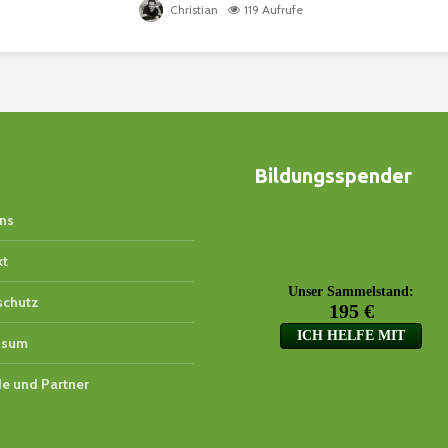
Christian
119 Aufrufe
Bildungsspender
ns
kt
schutz
ssum
e und Partner