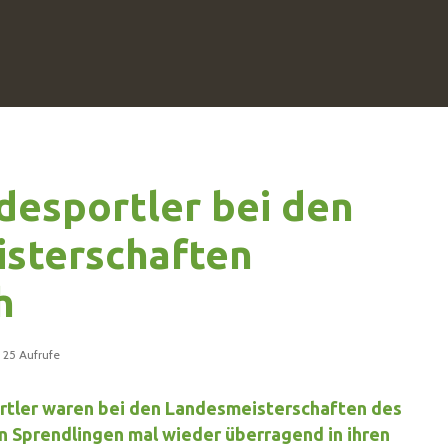
desportler bei den
sterschaften
h
25 Aufrufe
tler waren bei den Landesmeisterschaften des
 Sprendlingen mal wieder überragend in ihren