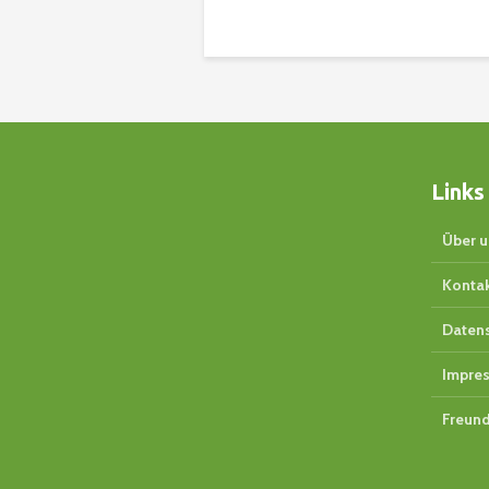
Links
Über u
Konta
Daten
Impre
Freund