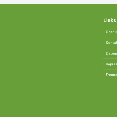
Links
Über u
Konta
Daten
Impre
Freund