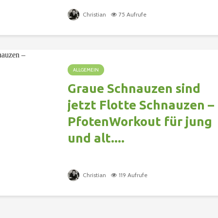
Christian
75 Aufrufe
ALLGEMEIN
Graue Schnauzen sind
jetzt Flotte Schnauzen –
PfotenWorkout für jung
und alt....
Christian
119 Aufrufe