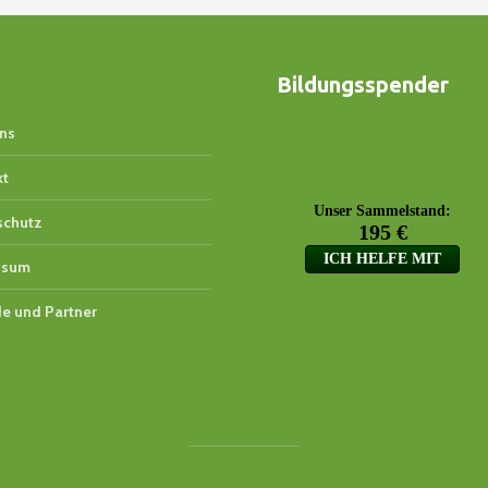
Bildungsspender
ns
kt
schutz
ssum
e und Partner