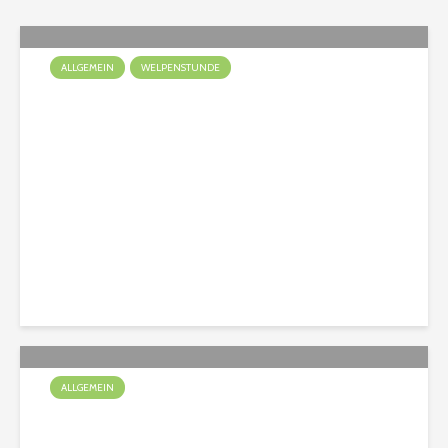
ALLGEMEIN
WELPENSTUNDE
Ein Welpe zieht ein
Christian
137 Aufrufe
ALLGEMEIN
Spürnasen unterwegs im