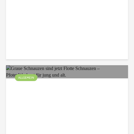
Bauwagen
Christian
74 Aufrufe
ALLGEMEIN
Graue Schnauzen sind
jetzt Flotte Schnauzen –
PfotenWorkout für jung
und alt.