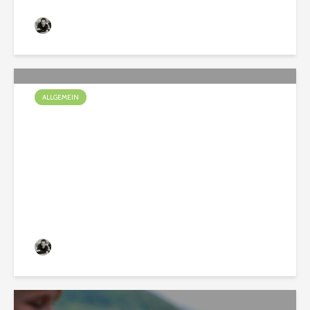
Christian
141 Aufrufe
ALLGEMEIN
Spürnasen unterwegs im
Bauwagen
Christian
75 Aufrufe