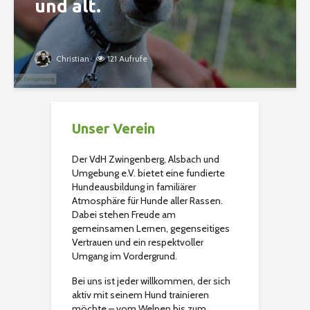
und alt.
Christian
121 Aufrufe
Unser Verein
Der VdH Zwingenberg, Alsbach und
Umgebung e.V. bietet eine fundierte
Hundeausbildung in familiärer
Atmosphäre für Hunde aller Rassen.
Dabei stehen Freude am
gemeinsamen Lernen, gegenseitiges
Vertrauen und ein respektvoller
Umgang im Vordergrund.
Bei uns ist jeder willkommen, der sich
aktiv mit seinem Hund trainieren
möchte – vom Welpen bis zum