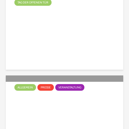
TAG DER OFFENEN TÜR
Tag der offenen Tür!
Christian
168 Aufrufe
ALLGEMEIN
PRESSE
VERANSTALTUNG
Das war das Hunderennen
2023