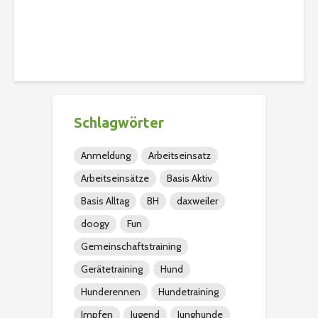
Christian
433 Aufrufe
Schlagwörter
Anmeldung
Arbeitseinsatz
Arbeitseinsätze
Basis Aktiv
Basis Alltag
BH
daxweiler
doogy
Fun
Gemeinschaftstraining
Gerätetraining
Hund
Hunderennen
Hundetraining
Impfen
Jugend
Junghunde