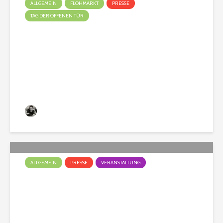
ALLGEMEIN
FLOHMARKT
PRESSE
TAG DER OFFENEN TÜR
Tag der offenen Tür!
Christian
169 Aufrufe
ALLGEMEIN
PRESSE
VERANSTALTUNG
Das war das Hunderennen
2023