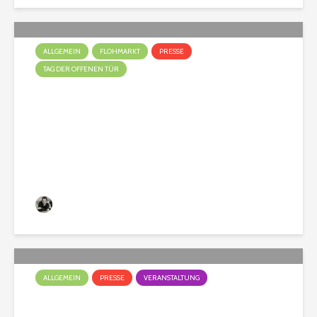
ALLGEMEIN
FLOHMARKT
PRESSE
TAG DER OFFENEN TÜR
Tag der offenen Tür!
Christian
169 Aufrufe
ALLGEMEIN
PRESSE
VERANSTALTUNG
Das war das Hunderennen