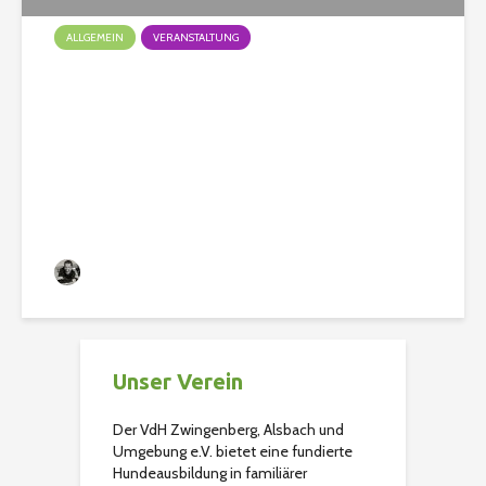
ALLGEMEIN
VERANSTALTUNG
🎉🐾 Doggy Fun Turnier
2025! 🐾🎉
Christian
386 Aufrufe
Unser Verein
Der VdH Zwingenberg, Alsbach und
Umgebung e.V. bietet eine fundierte
Hundeausbildung in familiärer