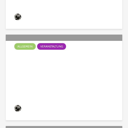
Christian
114 Aufrufe
ALLGEMEIN
VERANSTALTUNG
Doggy Fun Turnier ist leider
ausgebucht!
Christian
133 Aufrufe