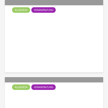
ALLGEMEIN
VERANSTALTUNG
Das war das Doggy Fun
Turnier
Christian
115 Aufrufe
ALLGEMEIN
VERANSTALTUNG
Doggy Fun Turnier ist leider
ausgebucht!