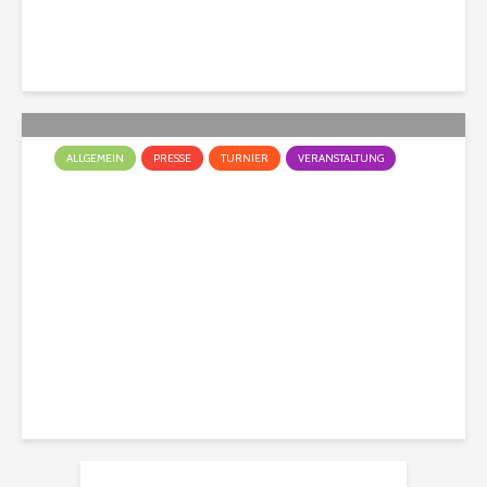
Christian
170 Aufrufe
ALLGEMEIN
PRESSE
TURNIER
VERANSTALTUNG
Hunderennen – ein
Rückblick!
Christian
265 Aufrufe