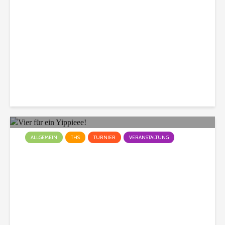
Daxweiler
Christian
327 Aufrufe
ALLGEMEIN
THS
TURNIER
VERANSTALTUNG
Vier für ein Yippieee!