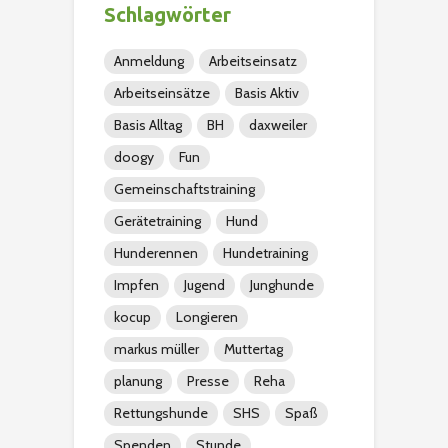
Schlagwörter
Anmeldung
Arbeitseinsatz
Arbeitseinsätze
Basis Aktiv
Basis Alltag
BH
daxweiler
doogy
Fun
Gemeinschaftstraining
Gerätetraining
Hund
Hunderennen
Hundetraining
Impfen
Jugend
Junghunde
kocup
Longieren
markus müller
Muttertag
planung
Presse
Reha
Rettungshunde
SHS
Spaß
Spenden
Stunde