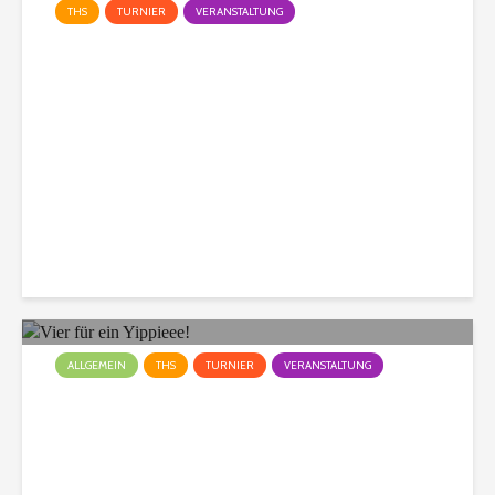
THS
TURNIER
VERANSTALTUNG
Der 3. Markus Müller Cup in
Daxweiler
Christian
327 Aufrufe
ALLGEMEIN
THS
TURNIER
VERANSTALTUNG
Vier für ein Yippieee!