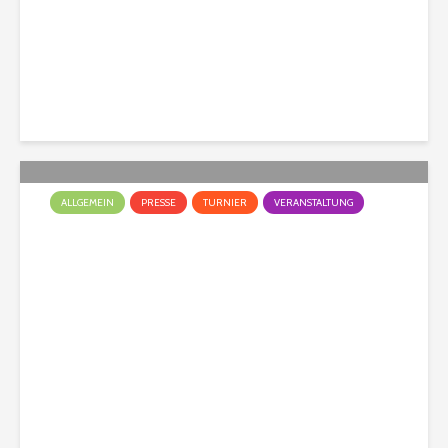
Christian
170 Aufrufe
ALLGEMEIN
PRESSE
TURNIER
VERANSTALTUNG
Hunderennen – ein
Rückblick!
Christian
266 Aufrufe