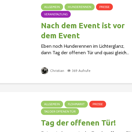
ALLGEMEIN
HUNDERENNEN
PRESSE
VERANSTALTUNG
Nach dem Event ist vor
dem Event
Eben noch Hunderennen im Lichterglanz,
dann Tag der offenen Tür und quasi gleich...
Christian
369 Aufrufe
ALLGEMEIN
FLOHMARKT
PRESSE
TAG DER OFFENEN TÜR
Tag der offenen Tür!