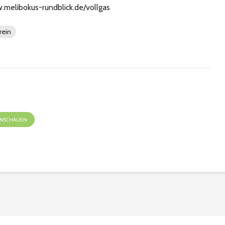
w.melibokus-rundblick.de/vollgas
rein
 ANSCHAUEN