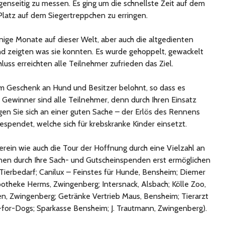
enseitig zu messen.
Es ging um die schnellste Zeit auf dem
latz auf dem Siegertreppchen zu erringen.
ige Monate auf dieser Welt, aber auch die altgedienten
 zeigten was sie konnten. Es wurde gehoppelt, gewackelt
hluss erreichten alle Teilnehmer zufrieden das Ziel.
em Geschenk an Hund und Besitzer belohnt, so dass es
b. Gewinner sind alle Teilnehmer, denn durch Ihren Einsatz
gen Sie sich an einer guten Sache – der Erlös des Rennens
espendet, welche sich für krebskranke Kinder einsetzt.
rein wie auch die Tour der Hoffnung durch eine Vielzahl an
en durch Ihre Sach- und Gutscheinspenden erst ermöglichen
Tierbedarf; Canilux – Feinstes für Hunde, Bensheim; Diemer
otheke Herms, Zwingenberg; Intersnack, Alsbach; Kölle Zoo,
n, Zwingenberg; Getränke Vertrieb Maus, Bensheim; Tierarzt
for-Dogs; Sparkasse Bensheim; J. Trautmann, Zwingenberg).