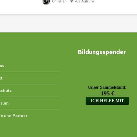
Christian
433 Aufrufe
Bildungsspender
ns
kt
schutz
ssum
e und Partner